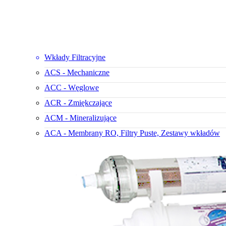
Wkłady Filtracyjne
ACS - Mechaniczne
ACC - Węglowe
ACR - Zmiękczające
ACM - Mineralizujące
ACA - Membrany RO, Filtry Puste, Zestawy wkładów