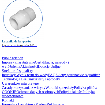
Łączniki do korpusów
Łącznik do korpusów GZ ...
Public relation
Imprezy charytatywne
Certyfikacja, nagrody i
wyróżnienia
Aktualności
Dotacje Unijne
Strefa profesjonalisty
Instrukcje
Wynik testu do wody
FAQ
Sklepy patronackie Aquafilter
Technologia BACinix
Atesty i aprobaty
Uwarunkowania prawne
Zasady korzystania z witryny
Warunki sprzedaży
Polityka plików
COOKIE
Ochrona danych osobowych
Polityka jakości
Polityka
środowiskowa
Kontakt
Formularz kontaktowy
Kariera
Reklamacje