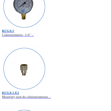
KCGA-1
Ciśnieniomierz - 1/4" ...
KCGA-1-E2
Mosiężny port do ciśnieniomierza ...