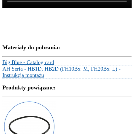
Materiały do pobrania:
Big Blue - Catalog card
AH Seria - HB1D, HB2D (FH10Bx_M, FH20Bx_L) -
Instrukcja montażu
Produkty powiązane: