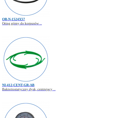
OR-N-1524X57
Oring górny do korpusów ...
NI-412-CENT-GR-AB
Bakteriostatyczny dysk, centrujący ...