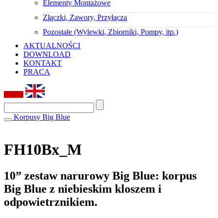
Elementy Montażowe
Złączki, Zawory, Przyłącza
Pozostałe (Wylewki, Zbiorniki, Pompy, itp.)
AKTUALNOŚCI
DOWNLOAD
KONTAKT
PRACA
Korpusy Big Blue
FH10Bx_M
10” zestaw narurowy Big Blue: korpus
Big Blue z niebieskim kloszem i
odpowietrznikiem.