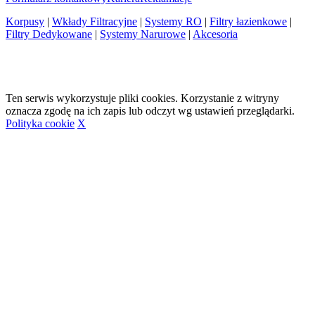
Korpusy
|
Wkłady Filtracyjne
|
Systemy RO
|
Filtry łazienkowe
|
Filtry Dedykowane
|
Systemy Narurowe
|
Akcesoria
Ten serwis wykorzystuje pliki cookies. Korzystanie z witryny
oznacza zgodę na ich zapis lub odczyt wg ustawień przeglądarki.
Polityka cookie
X