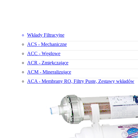
Wkłady Filtracyjne
ACS - Mechaniczne
ACC - Węglowe
ACR - Zmiękczające
ACM - Mineralizujące
ACA - Membrany RO, Filtry Puste, Zestawy wkładów