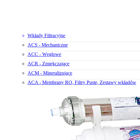
Wkłady Filtracyjne
ACS - Mechaniczne
ACC - Węglowe
ACR - Zmiękczające
ACM - Mineralizujące
ACA - Membrany RO, Filtry Puste, Zestawy wkładów